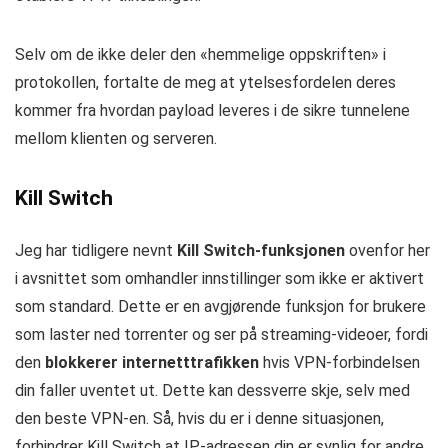
Selv om de ikke deler den «hemmelige oppskriften» i
protokollen, fortalte de meg at ytelsesfordelen deres
kommer fra hvordan payload leveres i de sikre tunnelene
mellom klienten og serveren.
Kill Switch
Jeg har tidligere nevnt
Kill Switch-funksjonen
ovenfor her
i avsnittet som omhandler innstillinger som ikke er aktivert
som standard. Dette er en avgjørende funksjon for brukere
som laster ned torrenter og ser på streaming-videoer, fordi
den
blokkerer internetttrafikken
hvis VPN-forbindelsen
din faller uventet ut. Dette kan dessverre skje, selv med
den beste VPN-en. Så, hvis du er i denne situasjonen,
forhindrer Kill Switch at IP-adressen din er synlig for andre