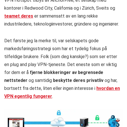
VPN Hotspot tilbys av AnchorFree, et selskap med
kontorer i Redwood City, California og i Zürich, Sveits og
teamet deres
er sammensatt av en lang rekke
industriledere, teknologiinvestorer, gründere og ingeniører.
Det første jeg la merke til, var selskapets gode
markedsføringsstrategi som har et tydelig fokus på
tilfeldige brukere. Folk (som deg kanskje?) som ser etter
en plug and play VPN-tjeneste. Det eneste som er viktig
for dem er å
fjerne blokkeringer av begrensede
nettsteder
og samtidig
beskytte deres privatliv
og har,
bortsett fra dette, liten eller ingen interesse i
hvordan en
VPN egentlig fungerer
.