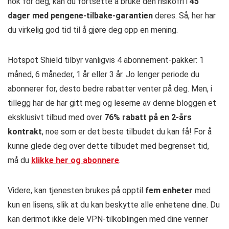
nok for deg, kan du fortsette å bruke den risikofri i
45
dager med pengene-tilbake-garantien
deres. Så, her har
du virkelig god tid til å gjøre deg opp en mening.
Hotspot Shield tilbyr vanligvis 4 abonnement-pakker: 1
måned, 6 måneder, 1 år eller 3 år. Jo lenger periode du
abonnerer for, desto bedre rabatter venter på deg. Men, i
tillegg har de har gitt meg og leserne av denne bloggen et
eksklusivt tilbud med over
76% rabatt på en 2-års
kontrakt
, noe som er det beste tilbudet du kan få! For å
kunne glede deg over dette tilbudet med begrenset tid,
må du
klikke her og abonnere
.
Videre, kan tjenesten brukes på opptil
fem enheter
med
kun en lisens, slik at du kan beskytte alle enhetene dine. Du
kan derimot ikke dele VPN-tilkoblingen med dine venner