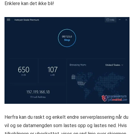
Enklere kan det ikke bli!
Herfra kan du raskt og enkelt endre serverplassering når du
vil og se datamengden som lastes opp og lastes ned. Hvis
tilkoblingen er ubeskyttet, vises en rød linje over skjermen