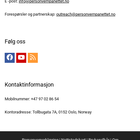
E -post:
info@personvernpanettet.no
Forespørsler og partnerskap:
outreach@personvernpanettet.no
Følg oss
Kontaktinformasjon
Mobilnummer: +47 97 02 86 54
Kontoradresse: Tollbugata 7A, 0152 Oslo, Norway
Personvernerklæring
|
Nettstedskart
|
Brukervilkår
|
Om