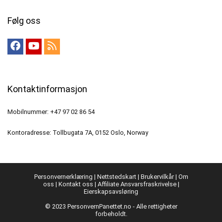
Følg oss
Kontaktinformasjon
Mobilnummer: +47 97 02 86 54
Kontoradresse: Tollbugata 7A, 0152 Oslo, Norway
Personvernerklæring
|
Nettstedskart
|
Brukervilkår
|
Om
oss
|
Kontakt oss
|
Affiliate Ansvarsfraskrivelse
|
Eierskapsavsløring
© 2023 PersonvernPanettet.no - Alle rettigheter
forbeholdt.