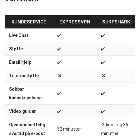
KUNDESERVICE
EXPRESSVPN
SURFSHARK
Live Chat
✔️
✔️
Støtte
✔️
✔️
Email hjelp
✔️
✔️
Telefonstøtte
❌
❌
Søkbar
✔️
✔️
kunnskapsbase
Video guider
✔️
✔️
Gjennomsnittelig
2 timer og 36
52 minutter
svartid på e-post
minutter